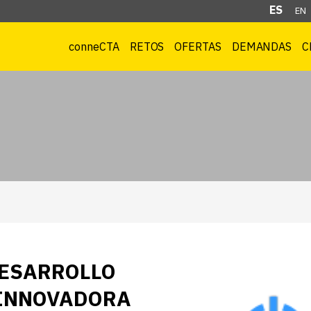
ES
EN
conneCTA
RETOS
OFERTAS
DEMANDAS
C
DESARROLLO
 INNOVADORA