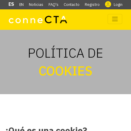
ES
EN
Noticias
FAQ's
Contacto
Registro
Login
POLÍTICA DE
COOKIES
¿Qué es una cookie?