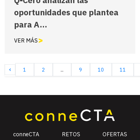
Q-Cero analizan las
oportunidades que plantea
para A...
VER MÁS
1
2
...
9
10
11
conneCTA
RETOS
OFERTAS