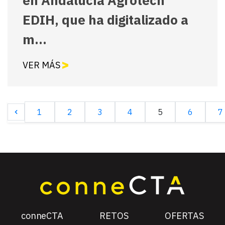
en Andalucía Agrotech
EDIH, que ha digitalizado a
m...
VER MÁS
1
2
3
4
5
6
7
conneCTA
RETOS
OFERTAS