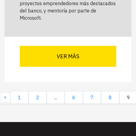
proyectos emprendedores más destacados
del banco, y mentoría por parte de
Microsoft.
VER MÁS
1
2
...
6
7
8
9